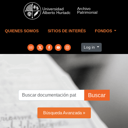
Skip to main content
QUIENES SOMOS
SITIOS DE INTERÉS
FONDOS
Log in
Buscar
Búsqueda Avanzada »