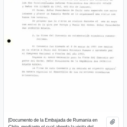
[Documento de la Embajada de Rumania en
Añadi
Chile, mediante el cual aborda la visita del