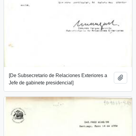
[De Subsecretario de Relaciones Exteriores a
Añadi
Jefe de gabinete presidencial]