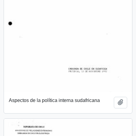
Aspectos de la política interna sudafricana
Añadi