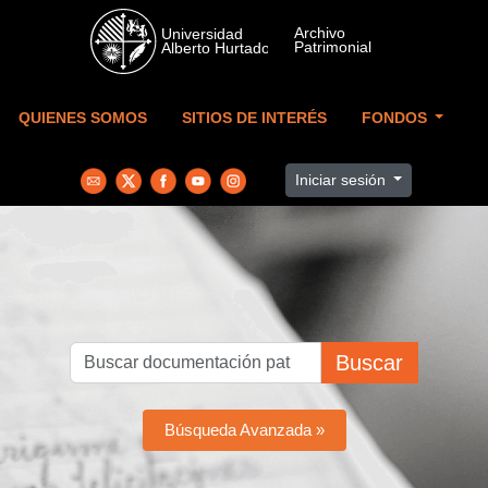
Skip to main content
QUIENES SOMOS
SITIOS DE INTERÉS
FONDOS
Iniciar sesión
Buscar
Búsqueda Avanzada »