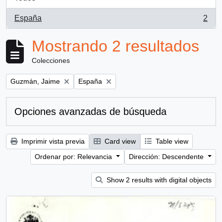
España
2
, 2 resultados
Mostrando 2 resultados
Colecciones
Remove filter:
Remove filter:
Guzmán, Jaime
España
Opciones avanzadas de búsqueda
Imprimir vista previa
Card view
Table view
Ordenar por: Relevancia
Dirección: Descendente
Show 2 results with digital objects