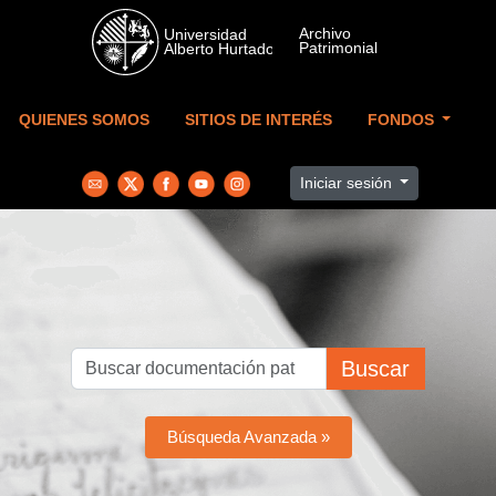
Skip to main content
QUIENES SOMOS
SITIOS DE INTERÉS
FONDOS
Iniciar sesión
Buscar
Búsqueda Avanzada »