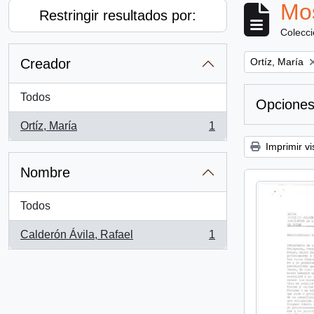
Mos
Restringir resultados por:
Colecc
Remove filter:
Creador
Ortíz, María
Todos
Opciones
Ortíz, María
1
, 1 resultados
Imprimir vi
Nombre
Todos
Calderón Ávila, Rafael
1
, 1 resultados