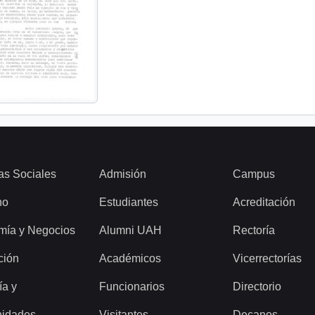
as Sociales
Admisión
Campus
ho
Estudiantes
Acreditación
mía y Negocios
Alumni UAH
Rectoría
ción
Académicos
Vicerrectorías
ía y
Funcionarios
Directorio
idades
Visitantes
Decanos