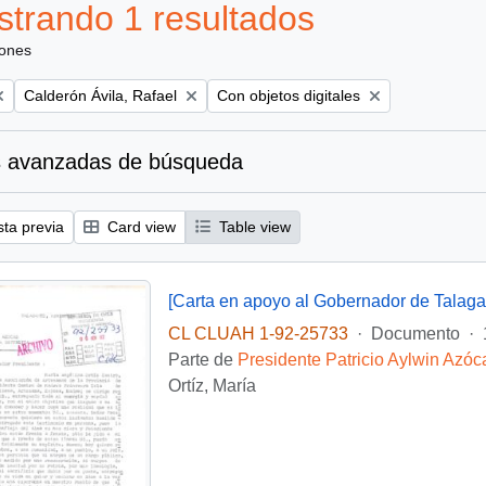
trando 1 resultados
iones
Remove filter:
Remove filter:
Calderón Ávila, Rafael
Con objetos digitales
 avanzadas de búsqueda
sta previa
Card view
Table view
[Carta en apoyo al Gobernador de Talaga
CL CLUAH 1-92-25733
·
Documento
·
Parte de
Presidente Patricio Aylwin Azóc
Ortíz, María