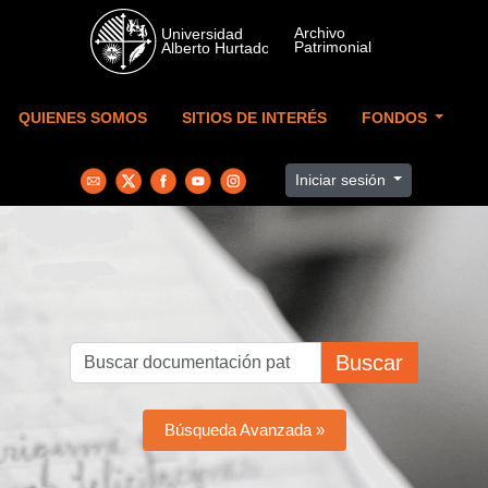
Skip to main content
QUIENES SOMOS
SITIOS DE INTERÉS
FONDOS
Iniciar sesión
Buscar
Búsqueda Avanzada »