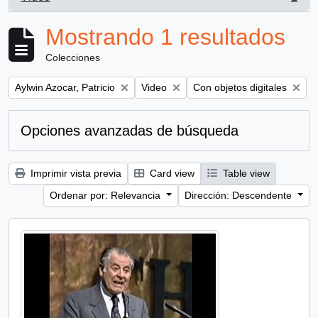
, 1 resultados
Mostrando 1 resultados
Colecciones
Remove filter:
Remove filter:
Remove filter:
Aylwin Azocar, Patricio
Video
Con objetos digitales
Opciones avanzadas de búsqueda
Imprimir vista previa
Card view
Table view
Ordenar por: Relevancia
Dirección: Descendente