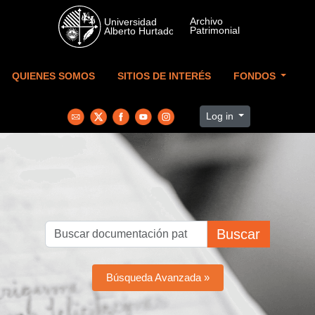
Skip to main content
QUIENES SOMOS
SITIOS DE INTERÉS
FONDOS
Log in
Buscar
Búsqueda Avanzada »