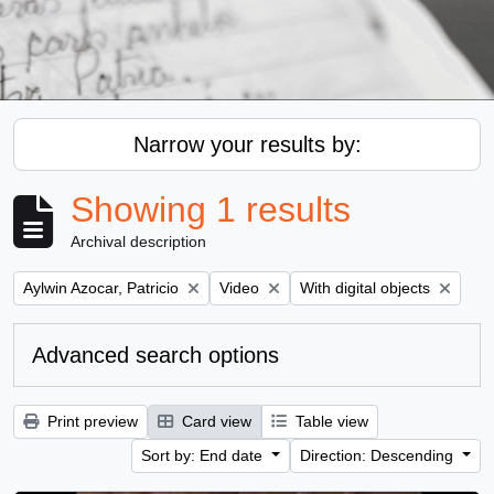
Narrow your results by:
Showing 1 results
Archival description
Remove filter:
Remove filter:
Remove filter:
Aylwin Azocar, Patricio
Video
With digital objects
Advanced search options
Print preview
Card view
Table view
Sort by: End date
Direction: Descending