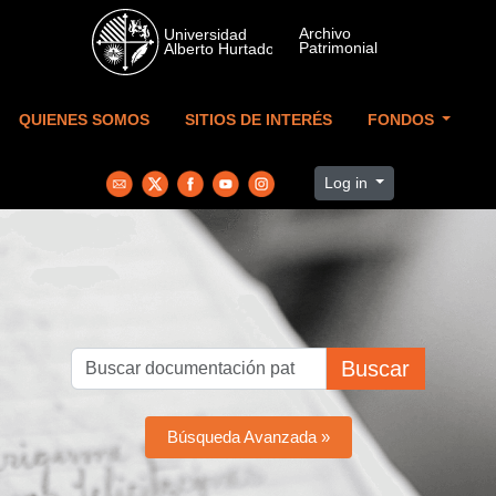
Skip to main content
QUIENES SOMOS
SITIOS DE INTERÉS
FONDOS
Log in
Buscar
Búsqueda Avanzada »