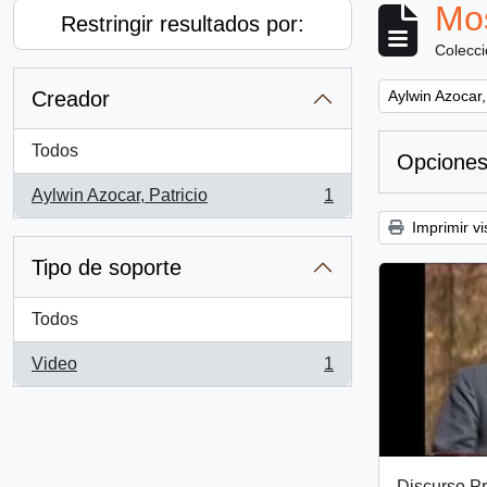
Mos
Restringir resultados por:
Colecc
Remove filter:
Creador
Aylwin Azocar,
Todos
Opciones
Aylwin Azocar, Patricio
1
, 1 resultados
Imprimir vi
Tipo de soporte
Todos
Video
1
, 1 resultados
Discurso Pr