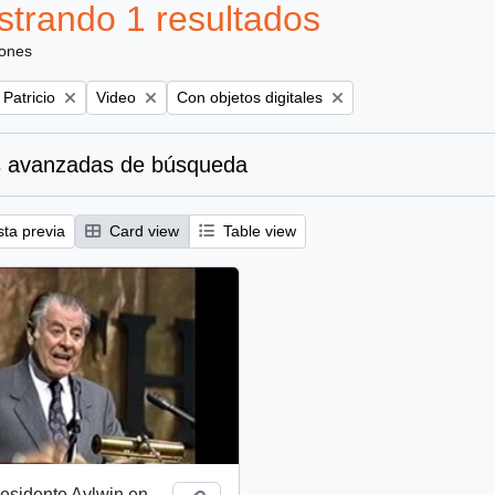
trando 1 resultados
iones
Remove filter:
Remove filter:
 Patricio
Video
Con objetos digitales
 avanzadas de búsqueda
sta previa
Card view
Table view
esidente Aylwin en