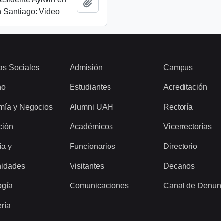
Añadir al portapapeles
 Santiago: Video
as Sociales
Admisión
Campus
ho
Estudiantes
Acreditación
mía y Negocios
Alumni UAH
Rectoría
ción
Académicos
Vicerrectorías
ía y
Funcionarios
Directorio
idades
Visitantes
Decanos
ogía
Comunicaciones
Canal de Denun
ería