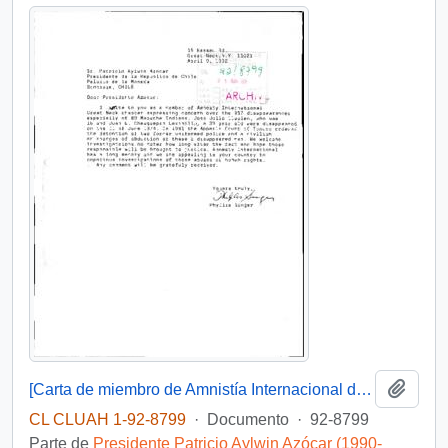
Añadi
[Carta de miembro de Amnistía Internacional dirigida al Presidente Patricio Aylwin, referente a detenidos desaparecidos]
CL CLUAH 1-92-8799
·
Documento
·
92-8799
Parte de
Presidente Patricio Aylwin Azócar (1990-