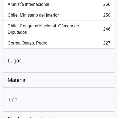
Amnistía Internacional
266
, 266 resultados
Chile. Ministerio del Interior
250
, 250 resultados
Chile. Congreso Nacional. Cámara de
246
, 246 resultados
Diputados
Correa Opazo, Pedro
227
, 227 resultados
Lugar
Materia
Tipo