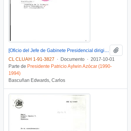
Añadi
[Oficio del Jefe de Gabinete Presidencial dirigido al Intendente de la IX Región]
CL CLUAH 1-91-3827
·
Documento
·
2017-10-01
Parte de
Presidente Patricio Aylwin Azócar (1990-
1994)
Bascuñan Edwards, Carlos