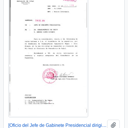
Añadi
[Oficio del Jefe de Gabinete Presidencial dirigido al Jefe de la Unidad Jurídico Legislativa]