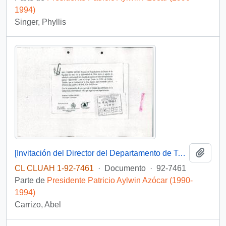
1994)
Singer, Phyllis
Añadi
[Invitación del Director del Departamento de Teatro de la Facultad de Artes de la Universidad de Chile]
CL CLUAH 1-92-7461
·
Documento
·
92-7461
Parte de
Presidente Patricio Aylwin Azócar (1990-
1994)
Carrizo, Abel