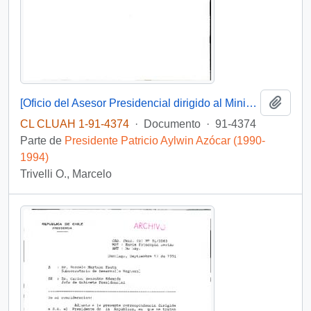
Añadi
[Oficio del Asesor Presidencial dirigido al Ministro de Relaciones Exteriores]
CL CLUAH 1-91-4374
·
Documento
·
91-4374
Parte de
Presidente Patricio Aylwin Azócar (1990-
1994)
Trivelli O., Marcelo