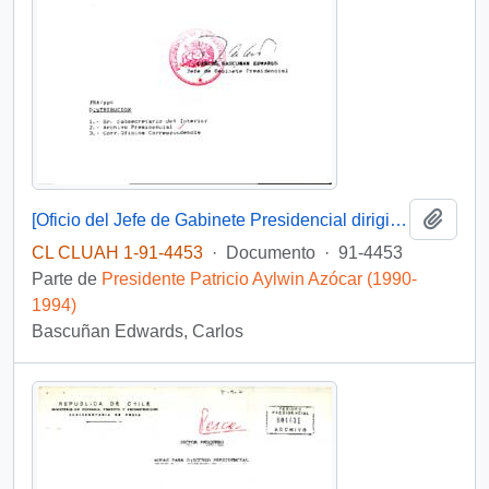
Añadi
[Oficio del Jefe de Gabinete Presidencial dirigido al Subsecretario del Interior]
CL CLUAH 1-91-4453
·
Documento
·
91-4453
Parte de
Presidente Patricio Aylwin Azócar (1990-
1994)
Bascuñan Edwards, Carlos