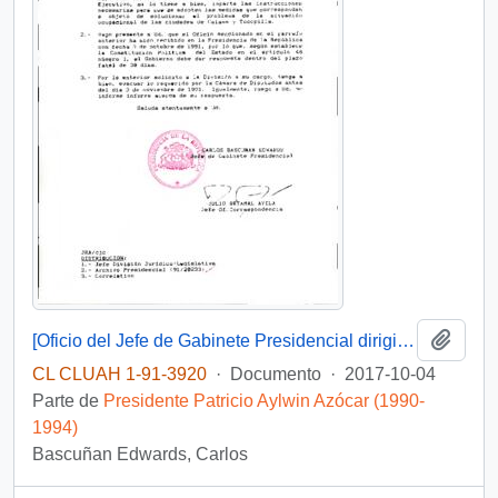
Añadi
[Oficio del Jefe de Gabinete Presidencial dirigido al Jefe de la División Jurídico Legislativa referente a solicitud de Diputado]
CL CLUAH 1-91-3920
·
Documento
·
2017-10-04
Parte de
Presidente Patricio Aylwin Azócar (1990-
1994)
Bascuñan Edwards, Carlos