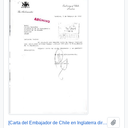
Añadi
[Carta del Embajador de Chile en Inglaterra dirigida al Jefe de Gabinete Presidencial]