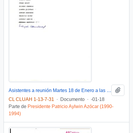
Añadi
Asistentes a reunión Martes 18 de Enero a las 18 hrs.
CL CLUAH 1-13-7-31
·
Documento
·
-01-18
Parte de
Presidente Patricio Aylwin Azócar (1990-
1994)