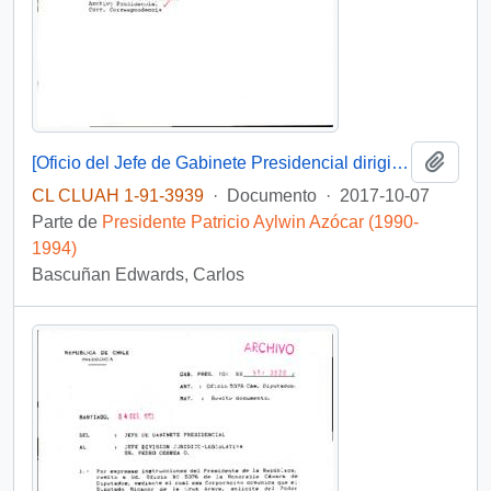
Añadi
[Oficio del Jefe de Gabinete Presidencial dirigido al Subsecretario del Interior]
CL CLUAH 1-91-3939
·
Documento
·
2017-10-07
Parte de
Presidente Patricio Aylwin Azócar (1990-
1994)
Bascuñan Edwards, Carlos