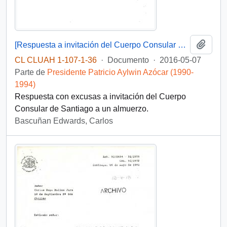
Añadi
[Respuesta a invitación del Cuerpo Consular de Santiago a un almuerzo]
CL CLUAH 1-107-1-36
·
Documento
·
2016-05-07
Parte de
Presidente Patricio Aylwin Azócar (1990-
1994)
Respuesta con excusas a invitación del Cuerpo
Consular de Santiago a un almuerzo.
Bascuñan Edwards, Carlos