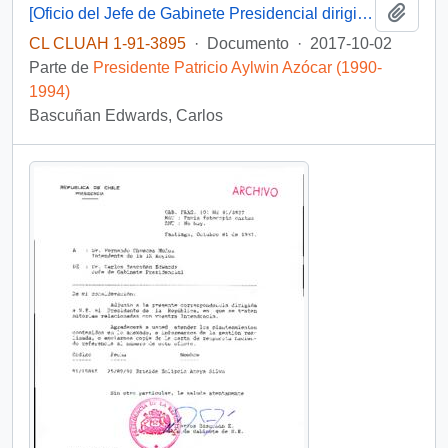
Añadi
[Oficio del Jefe de Gabinete Presidencial dirigido al Ministro Secretario General de Gobierno]
CL CLUAH 1-91-3895
·
Documento
·
2017-10-02
Parte de
Presidente Patricio Aylwin Azócar (1990-
1994)
Bascuñan Edwards, Carlos