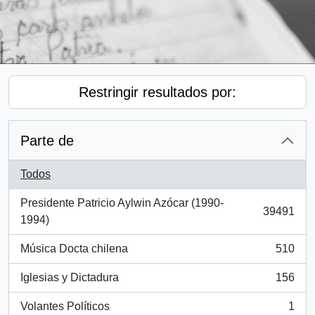
Restringir resultados por:
Parte de
Todos
Presidente Patricio Aylwin Azócar (1990-
39491
, 39491 resultados
1994)
Música Docta chilena
510
, 510 resultados
Iglesias y Dictadura
156
, 156 resultados
Volantes Políticos
1
, 1 resultados