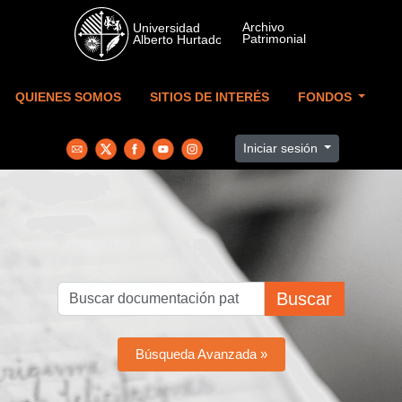
Skip to main content
QUIENES SOMOS
SITIOS DE INTERÉS
FONDOS
Iniciar sesión
Buscar
Búsqueda Avanzada »