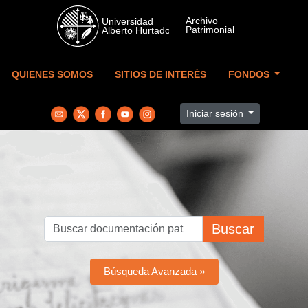
Skip to main content
QUIENES SOMOS
SITIOS DE INTERÉS
FONDOS
Iniciar sesión
Buscar
Búsqueda Avanzada »