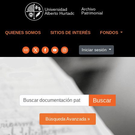
Skip to main content
QUIENES SOMOS
SITIOS DE INTERÉS
FONDOS
Iniciar sesión
Buscar
Búsqueda Avanzada »