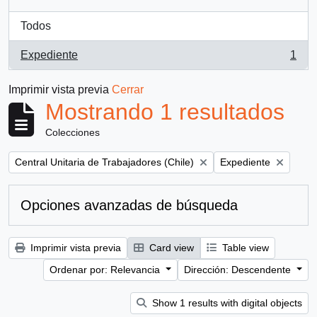
Todos
Expediente
1
, 1 resultados
Imprimir vista previa
Cerrar
Mostrando 1 resultados
Colecciones
Remove filter:
Remove filter:
Central Unitaria de Trabajadores (Chile)
Expediente
Opciones avanzadas de búsqueda
Imprimir vista previa
Card view
Table view
Ordenar por: Relevancia
Dirección: Descendente
Show 1 results with digital objects