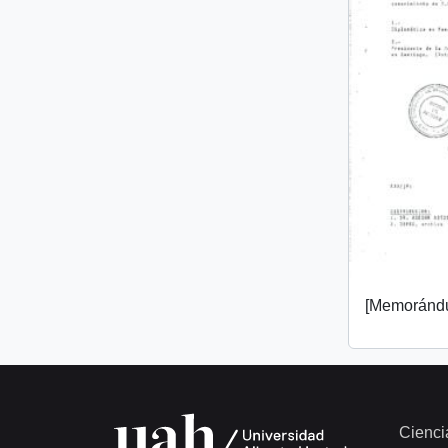
[Memorándu
Cienci