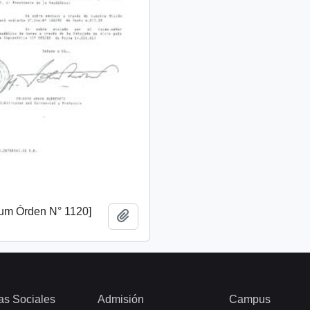
m Órden N° 1120]
Add to clipboard
as Sociales
Admisión
Campus