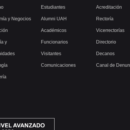
ho
Estudiantes
Acreditación
mía y Negocios
Alumni UAH
Rectoría
ción
Académicos
Vicerrectorías
ía y
Funcionarios
Directorio
idades
Visitantes
Decanos
ogía
Comunicaciones
Canal de Denun
ería