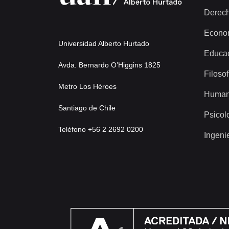
Derec
Econo
Universidad Alberto Hurtado
Educa
Avda. Bernardo O’Higgins 1825
Filosof
Metro Los Héroes
Human
Santiago de Chile
Psicol
Teléfono +56 2 2692 0200
Ingeni