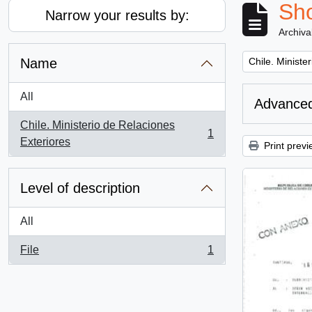
Sho
Narrow your results by:
Archiva
Remove filter:
Name
Chile. Ministe
All
Advanced
Chile. Ministerio de Relaciones
1
, 1 results
Exteriores
Print previ
Level of description
All
File
1
, 1 results