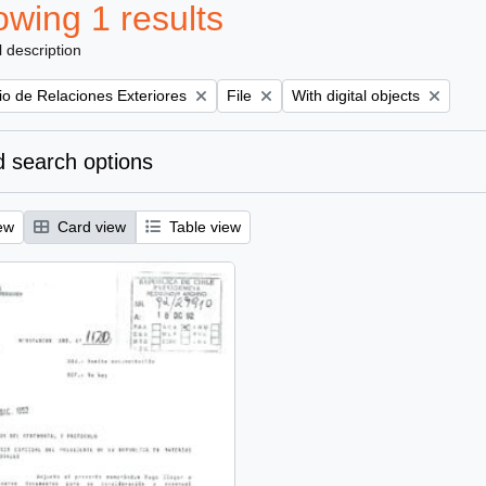
wing 1 results
l description
Remove filter:
Remove filter:
rio de Relaciones Exteriores
File
With digital objects
 search options
ew
Card view
Table view