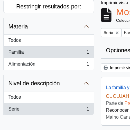
Imprimir vista
Restringir resultados por:
Mos
Colecc
Materia
Remove filter:
Rem
Serie
Fam
Todos
Opciones
Familia
1
, 1 resultados
Alimentación
1
, 1 resultados
Imprimir vi
Nivel de descripción
La familia y
CL CLUAH 
Todos
Parte de
Pr
Serie
1
Reconocer l
, 1 resultados
Maino Cana