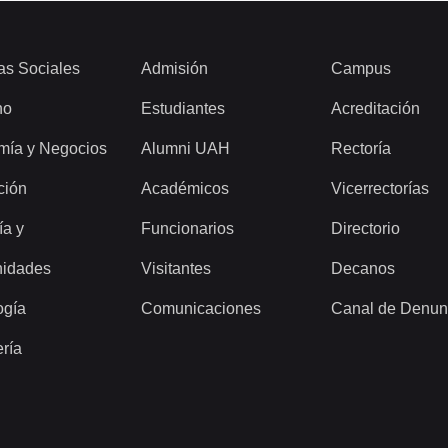
as Sociales
Admisión
Campus
ho
Estudiantes
Acreditación
mía y Negocios
Alumni UAH
Rectoría
ción
Académicos
Vicerrectorías
ía y
Funcionarios
Directorio
idades
Visitantes
Decanos
ogía
Comunicaciones
Canal de Denun
ería