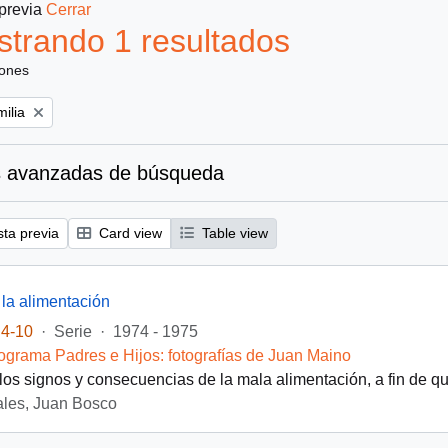
 previa
Cerrar
trando 1 resultados
iones
ove filter:
ilia
 avanzadas de búsqueda
sta previa
Card view
Table view
 la alimentación
4-10
·
Serie
·
1974 - 1975
ograma Padres e Hijos: fotografías de Juan Maino
os signos y consecuencias de la mala alimentación, a fin de que
les, Juan Bosco