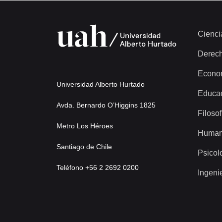
Cienci
Derec
Econo
Universidad Alberto Hurtado
Educa
Avda. Bernardo O’Higgins 1825
Filosof
Metro Los Héroes
Human
Santiago de Chile
Psicol
Teléfono +56 2 2692 0200
Ingeni