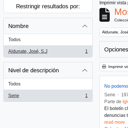
Imprimir vista
Restringir resultados por:
Mos
Colecc
Nombre
Remove filter:
Aldunate, José
Todos
Opciones
Aldunate, José, S.J
1
, 1 resultados
Imprimir vi
Nivel de descripción
Todos
No podemos
Serie
·
197
Serie
1
, 1 resultados
Parte de
Ig
El boletín 
denuncias t
read more