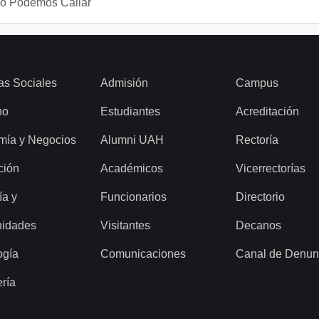
No Podemos Callar
as Sociales
Admisión
Campus
ho
Estudiantes
Acreditación
mía y Negocios
Alumni UAH
Rectoría
ción
Académicos
Vicerrectorías
ía y
Funcionarios
Directorio
idades
Visitantes
Decanos
ogía
Comunicaciones
Canal de Denun
ería