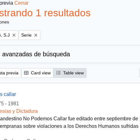
 previa
Cerrar
trando 1 resultados
iones
Remove filter:
, S.J
Serie
 avanzadas de búsqueda
sta previa
Card view
Table view
 callar
5 - 1981
lesias y Dictadura
clandestino No Podemos Callar fue editado entre septiembre de
empranas sobre violaciones a los Derechos Humanos sufridas po