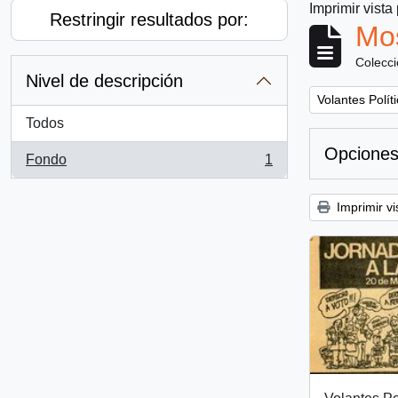
Imprimir vista
Restringir resultados por:
Mos
Colecc
Nivel de descripción
Remove filter:
Volantes Polít
Todos
Opciones
Fondo
1
, 1 resultados
Imprimir vi