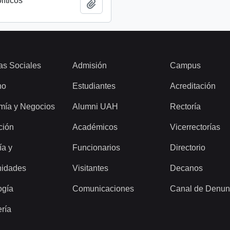
líticos
Añadir al portapapeles
as Sociales
Admisión
Campus
ho
Estudiantes
Acreditación
mía y Negocios
Alumni UAH
Rectoría
ción
Académicos
Vicerrectorías
ía y
Funcionarios
Directorio
idades
Visitantes
Decanos
ogía
Comunicaciones
Canal de Denun
ería