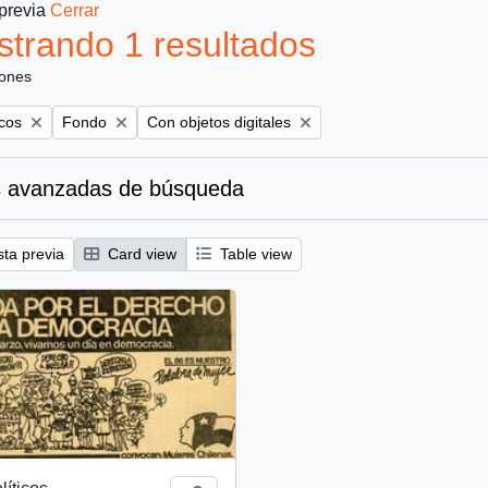
 previa
Cerrar
trando 1 resultados
iones
Remove filter:
Remove filter:
icos
Fondo
Con objetos digitales
 avanzadas de búsqueda
sta previa
Card view
Table view