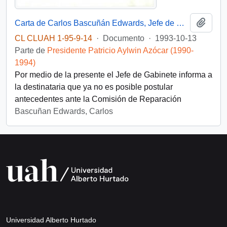
Añadi
Carta de Carlos Bascuñán Edwards, Jefe de Gabinete Presidencial, dirigida a la Señorita Marta del Carmen Domínguez
CL CLUAH 1-95-9-14
·
Documento
·
1993-10-13
Parte de
Presidente Patricio Aylwin Azócar (1990-
1994)
Por medio de la presente el Jefe de Gabinete informa a
la destinataria que ya no es posible postular
antecedentes ante la Comisión de Reparación
Bascuñan Edwards, Carlos
Universidad Alberto Hurtado