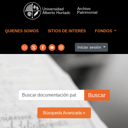
Skip to main content
QUIENES SOMOS
SITIOS DE INTERÉS
FONDOS
Iniciar sesión
Buscar
Búsqueda Avanzada »