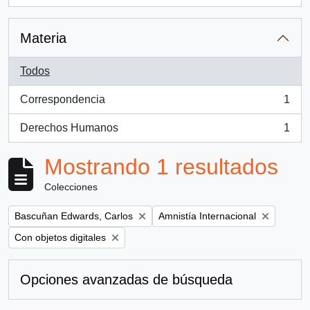
Materia
Todos
Correspondencia
1
, 1 resultados
Derechos Humanos
1
, 1 resultados
Mostrando 1 resultados
Colecciones
Remove filter:
Remove filter:
Bascuñan Edwards, Carlos
Amnistía Internacional
Remove filter:
Con objetos digitales
Opciones avanzadas de búsqueda