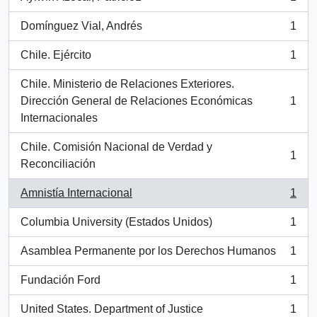
, 1 resultados
Domínguez Vial, Andrés
1
, 1 resultados
Chile. Ejército
1
, 1 resultados
Chile. Ministerio de Relaciones Exteriores.
Dirección General de Relaciones Económicas
1
, 1 resultados
Internacionales
Chile. Comisión Nacional de Verdad y
1
, 1 resultados
Reconciliación
Amnistía Internacional
1
, 1 resultados
Columbia University (Estados Unidos)
1
, 1 resultados
Asamblea Permanente por los Derechos Humanos
1
, 1 resultados
Fundación Ford
1
, 1 resultados
United States. Department of Justice
1
, 1 resultados