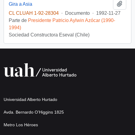
Añadi
Gira a Asia
CL CLUAH 1-92-28304
·
Documento
·
1992-11-27
Parte de
Presidente Patricio Aylwin Azócar (1990-
1994)
Sociedad Constructora Eseval (Chile)
Universidad Alberto Hurtado
Avda. Bernardo O’Higgins 1825
Metro Los Héroes