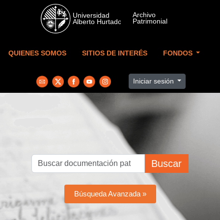
Skip to main content
QUIENES SOMOS
SITIOS DE INTERÉS
FONDOS
Iniciar sesión
Buscar
Búsqueda Avanzada »