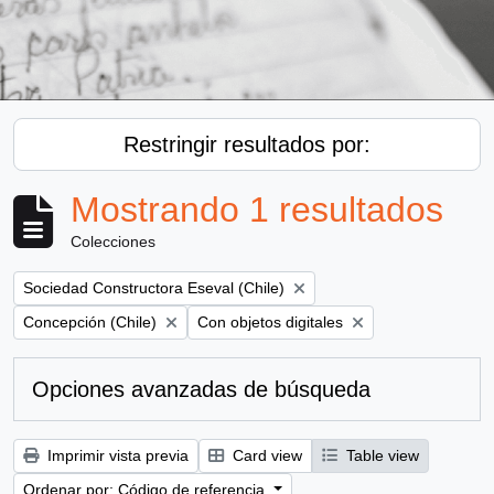
Restringir resultados por:
Mostrando 1 resultados
Colecciones
Remove filter:
Sociedad Constructora Eseval (Chile)
Remove filter:
Remove filter:
Concepción (Chile)
Con objetos digitales
Opciones avanzadas de búsqueda
Imprimir vista previa
Card view
Table view
Ordenar por: Código de referencia