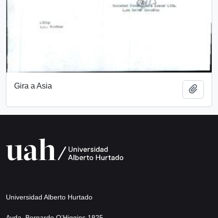
Gira a Asia
Add t
Universidad Alberto Hurtado
Avda. Bernardo O’Higgins 1825