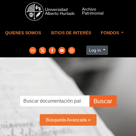
Skip to main content
QUIENES SOMOS
SITIOS DE INTERÉS
FONDOS
Log in
Buscar
Búsqueda Avanzada »