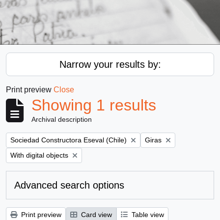
Narrow your results by:
Print preview
Close
Showing 1 results
Archival description
Remove filter:
Remove filter:
Sociedad Constructora Eseval (Chile)
Giras
Remove filter:
With digital objects
Advanced search options
Print preview
Card view
Table view