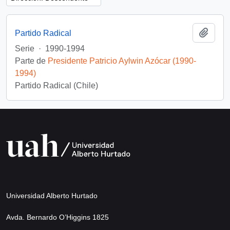
Añadi
Partido Radical
Serie
·
1990-1994
Parte de
Presidente Patricio Aylwin Azócar (1990-
1994)
Partido Radical (Chile)
Universidad Alberto Hurtado
Avda. Bernardo O’Higgins 1825