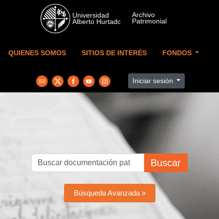
Skip to main content
QUIENES SOMOS
SITIOS DE INTERÉS
FONDOS
Iniciar sesión
Buscar
Búsqueda Avanzada »