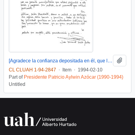
Add t
[Agradece la confianza depositada en él, que le posibilito servir en su gobierno]
CL CLUAH 1-94-2847
·
Item
·
1994-02-10
Part of
Presidente Patricio Aylwin Azócar (1990-1994)
Untitled