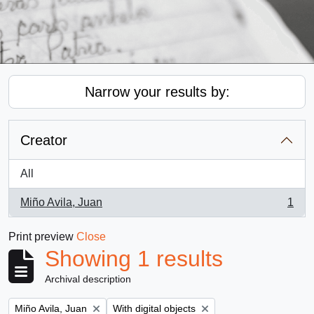
Narrow your results by:
Creator
All
Miño Avila, Juan
1
, 1 results
Print preview
Close
Showing 1 results
Archival description
Remove filter:
Remove filter:
Miño Avila, Juan
With digital objects