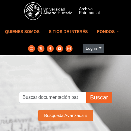
Skip to main content
QUIENES SOMOS
SITIOS DE INTERÉS
FONDOS
Log in
Buscar
Búsqueda Avanzada »