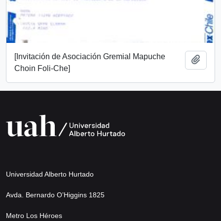
[Invitación de Asociación Gremial Mapuche
Añadi
Choin Foli-Che]
Universidad Alberto Hurtado
Avda. Bernardo O’Higgins 1825
Metro Los Héroes