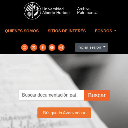
Skip to main content
QUIENES SOMOS
SITIOS DE INTERÉS
FONDOS
Iniciar sesión
Buscar
Búsqueda Avanzada »