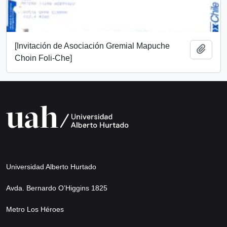
[Invitación de Asociación Gremial Mapuche
Añadi
Choin Foli-Che]
Universidad Alberto Hurtado
Avda. Bernardo O’Higgins 1825
Metro Los Héroes