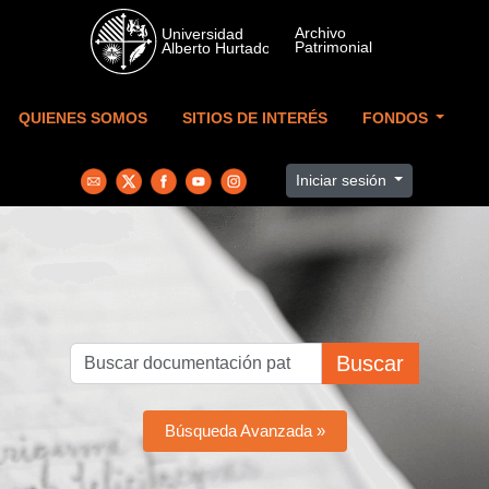
Skip to main content
QUIENES SOMOS
SITIOS DE INTERÉS
FONDOS
Iniciar sesión
Buscar
Búsqueda Avanzada »