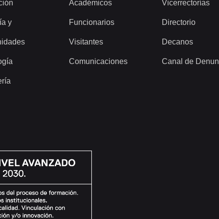
ción
Académicos
Vicerrectorías
ía y
Funcionarios
Directorio
idades
Visitantes
Decanos
ogía
Comunicaciones
Canal de Denun
ería