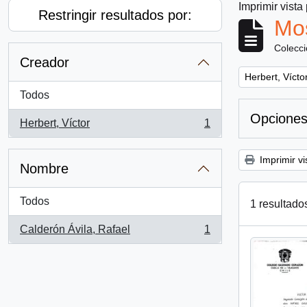
Imprimir vista
Restringir resultados por:
Mos
Colecc
Creador
Remove filter:
Herbert, Vícto
Todos
Opciones
Herbert, Víctor
1
, 1 resultados
Imprimir vi
Nombre
Todos
1 resultado
Calderón Ávila, Rafael
1
, 1 resultados