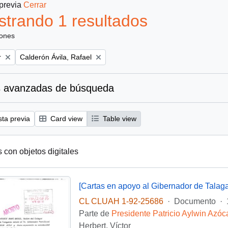
 previa
Cerrar
trando 1 resultados
iones
Remove filter:
r
Calderón Ávila, Rafael
 avanzadas de búsqueda
sta previa
Card view
Table view
s con objetos digitales
[Cartas en apoyo al Gibernador de Talaga
CL CLUAH 1-92-25686
·
Documento
·
Parte de
Presidente Patricio Aylwin Azóc
Herbert, Víctor