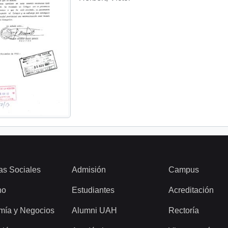
as Sociales
Admisión
Campus
ho
Estudiantes
Acreditación
mía y Negocios
Alumni UAH
Rectoría