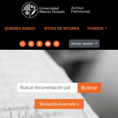
Skip to main content
QUIENES SOMOS
SITIOS DE INTERÉS
FONDOS
Iniciar sesión
Buscar
Búsqueda Avanzada »