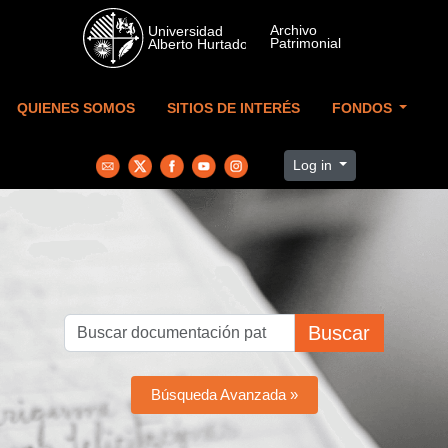
Skip to main content
QUIENES SOMOS
SITIOS DE INTERÉS
FONDOS
Log in
Buscar
Búsqueda Avanzada »