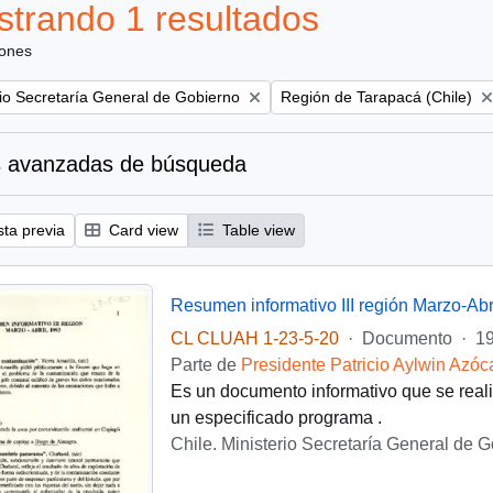
trando 1 resultados
iones
Remove filter:
rio Secretaría General de Gobierno
Región de Tarapacá (Chile)
 avanzadas de búsqueda
sta previa
Card view
Table view
Resumen informativo III región Marzo-Abr
CL CLUAH 1-23-5-20
·
Documento
·
19
Parte de
Presidente Patricio Aylwin Azóc
Es un documento informativo que se realiz
un especificado programa .
Chile. Ministerio Secretaría General de 