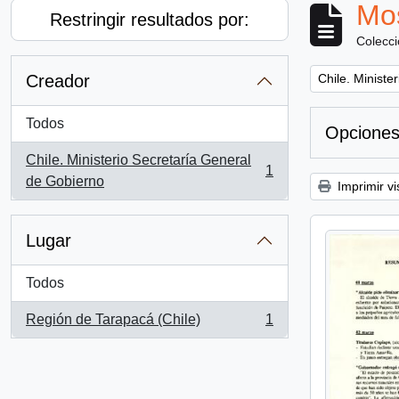
Mos
Restringir resultados por:
Colecc
Remove filter:
Creador
Chile. Ministe
Todos
Opciones
Chile. Ministerio Secretaría General
1
, 1 resultados
de Gobierno
Imprimir vi
Lugar
Todos
Región de Tarapacá (Chile)
1
, 1 resultados