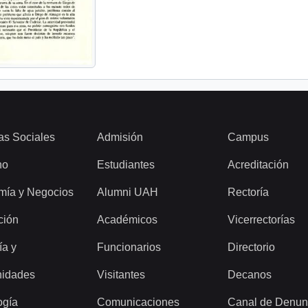
as Sociales
Admisión
Campus
ho
Estudiantes
Acreditación
mía y Negocios
Alumni UAH
Rectoría
ción
Académicos
Vicerrectorías
ía y
Funcionarios
Directorio
idades
Visitantes
Decanos
ogía
Comunicaciones
Canal de Denun