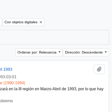
Remove filter:
Con objetos digitales
Ordenar por: Relevancia
Dirección: Descendente
Añadi
il 1993
93-03-01
ar (1990-1994)
ará en la III región en Marzo-Abril de 1993, por lo que hay
Gobierno