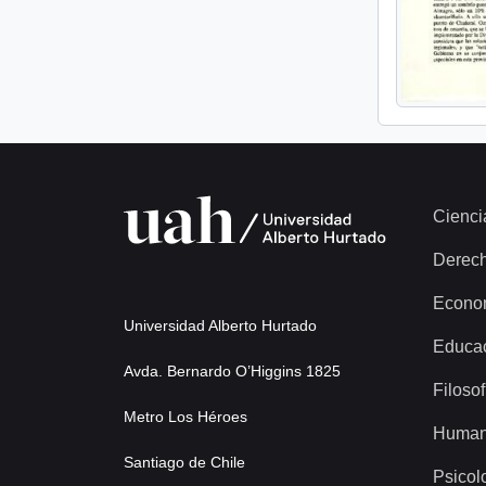
Cienci
Derec
Econo
Universidad Alberto Hurtado
Educa
Avda. Bernardo O’Higgins 1825
Filosof
Metro Los Héroes
Human
Santiago de Chile
Psicol