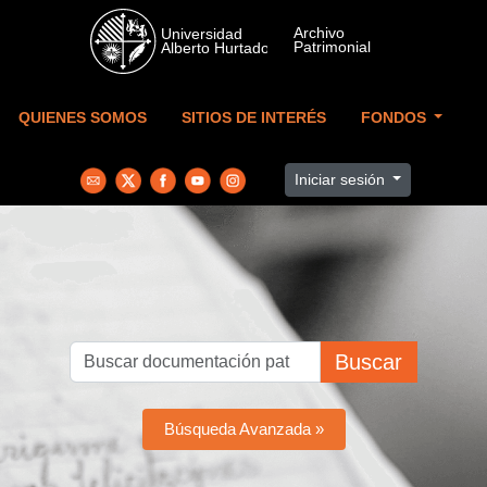
Skip to main content
QUIENES SOMOS
SITIOS DE INTERÉS
FONDOS
Iniciar sesión
Buscar
Búsqueda Avanzada »