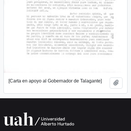
[Carta en apoyo al Gobernador de Talagante]
Añadi