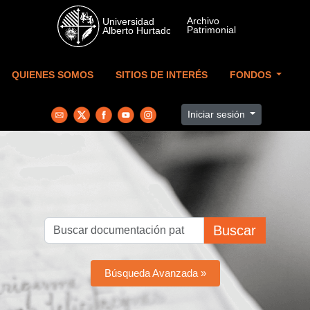
Skip to main content
QUIENES SOMOS
SITIOS DE INTERÉS
FONDOS
Iniciar sesión
Buscar
Búsqueda Avanzada »