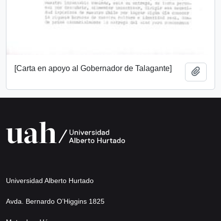
[Carta en apoyo al Gobernador de Talagante]
Añadi
Universidad Alberto Hurtado
Avda. Bernardo O’Higgins 1825