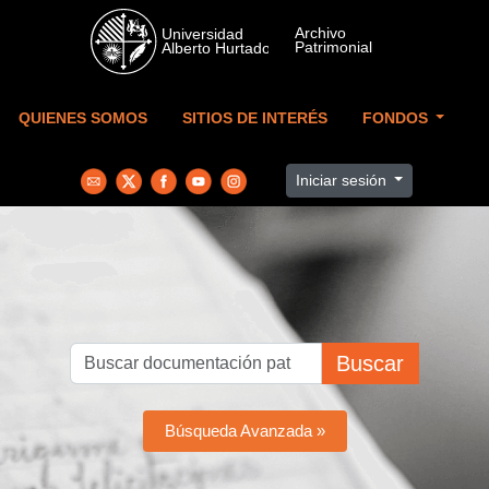
Skip to main content
QUIENES SOMOS
SITIOS DE INTERÉS
FONDOS
Iniciar sesión
Buscar
Búsqueda Avanzada »