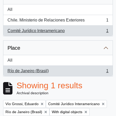
All
Chile. Ministerio de Relaciones Exteriores
1
, 1 results
Comité Jurídico Interamericano
1
, 1 results
Place
All
Río de Janeiro (Brasil)
1
, 1 results
Showing 1 results
Archival description
Remove filter:
Remove filter:
Vío Grossi, Eduardo
Comité Jurídico Interamericano
Remove filter:
Remove filter:
Río de Janeiro (Brasil)
With digital objects