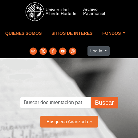
Skip to main content
QUIENES SOMOS
SITIOS DE INTERÉS
FONDOS
Log in
Buscar
Búsqueda Avanzada »