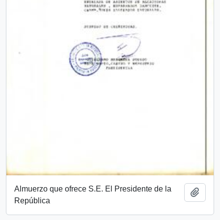
Almuerzo que ofrece S.E. El Presidente de la
Añadi
República