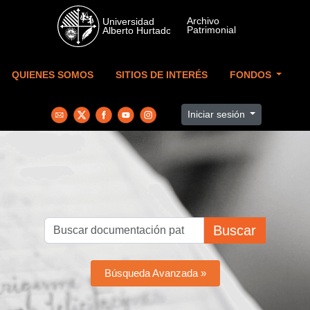
Skip to main content
QUIENES SOMOS
SITIOS DE INTERÉS
FONDOS
Iniciar sesión
Buscar
Búsqueda Avanzada »