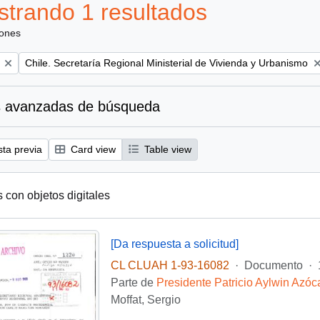
trando 1 resultados
iones
Remove filter:
Chile. Secretaría Regional Ministerial de Vivienda y Urbanismo
 avanzadas de búsqueda
sta previa
Card view
Table view
s con objetos digitales
[Da respuesta a solicitud]
CL CLUAH 1-93-16082
·
Documento
·
Parte de
Presidente Patricio Aylwin Azóc
Moffat, Sergio