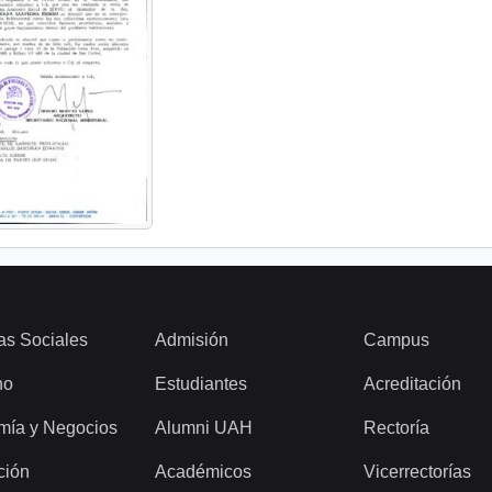
as Sociales
Admisión
Campus
ho
Estudiantes
Acreditación
mía y Negocios
Alumni UAH
Rectoría
ción
Académicos
Vicerrectorías