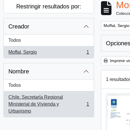
Mos
Restringir resultados por:
Colecc
Remove filter:
Creador
Moffat, Sergio
Todos
Opciones
Moffat, Sergio
1
, 1 resultados
Imprimir vi
Nombre
1 resultado
Todos
Chile. Secretaría Regional
Ministerial de Vivienda y
1
, 1 resultados
Urbanismo