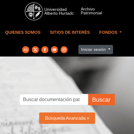
Skip to main content
QUIENES SOMOS
SITIOS DE INTERÉS
FONDOS
Iniciar sesión
Buscar
Búsqueda Avanzada »