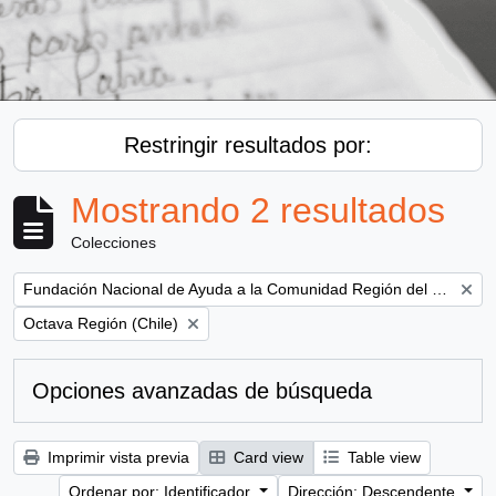
Restringir resultados por:
Mostrando 2 resultados
Colecciones
Remove filter:
Fundación Nacional de Ayuda a la Comunidad Región del Bío Bío (Concepción, Chile)
Remove filter:
Octava Región (Chile)
Opciones avanzadas de búsqueda
Imprimir vista previa
Card view
Table view
Ordenar por: Identificador
Dirección: Descendente