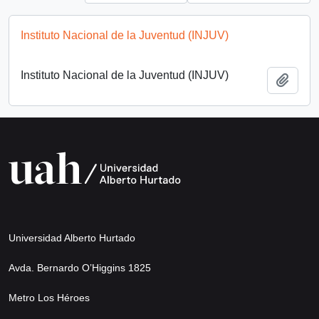
Instituto Nacional de la Juventud (INJUV)
Instituto Nacional de la Juventud (INJUV)
Add t
Universidad Alberto Hurtado
Avda. Bernardo O’Higgins 1825
Metro Los Héroes