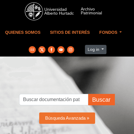
Skip to main content
QUIENES SOMOS
SITIOS DE INTERÉS
FONDOS
Log in
Buscar
Búsqueda Avanzada »