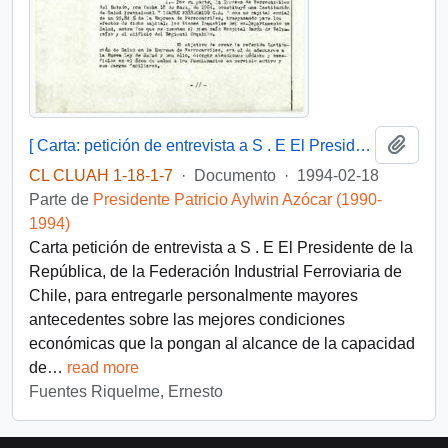
Añadi
[ Carta: petición de entrevista a S . E El Presidente de la República, de la Federación Industrial Ferroviaria de Chile ]
CL CLUAH 1-18-1-7
·
Documento
·
1994-02-18
Parte de
Presidente Patricio Aylwin Azócar (1990-
1994)
Carta petición de entrevista a S . E El Presidente de la
República, de la Federación Industrial Ferroviaria de
Chile, para entregarle personalmente mayores
antecedentes sobre las mejores condiciones
económicas que la pongan al alcance de la capacidad
de
…
read more
Fuentes Riquelme, Ernesto