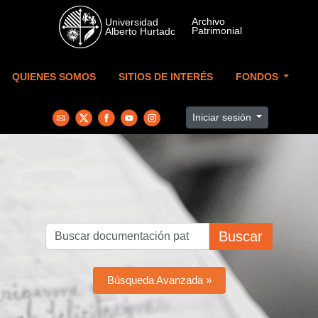
Skip to main content
QUIENES SOMOS
SITIOS DE INTERÉS
FONDOS
Iniciar sesión
Buscar
Búsqueda Avanzada »