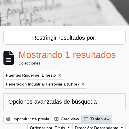
Restringir resultados por:
Mostrando 1 resultados
Colecciones
Remove filter:
Fuentes Riquelme, Ernesto
Remove filter:
Federación Industrial Ferroviaria (Chile)
Opciones avanzadas de búsqueda
Imprimir vista previa
Card view
Table view
Ordenar por: Título
Dirección: Descendente