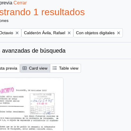
 previa
Cerrar
trando 1 resultados
iones
Remove filter:
Remove filter:
Octavio
Calderón Ávila, Rafael
Con objetos digitales
 avanzadas de búsqueda
sta previa
Card view
Table view