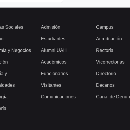
as Sociales
Admisión
Campus
ho
Estudiantes
Acreditación
mía y Negocios
Alumni UAH
Rectoría
ción
Académicos
Vicerrectorías
ía y
Funcionarios
Directorio
idades
Visitantes
Decanos
ogía
Comunicaciones
Canal de Denun
ería