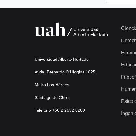
Cienci
Derec
Econo
Universidad Alberto Hurtado
Educa
Avda. Bernardo O’Higgins 1825
Filosof
Metro Los Héroes
Human
Santiago de Chile
Psicol
Teléfono +56 2 2692 0200
Ingeni