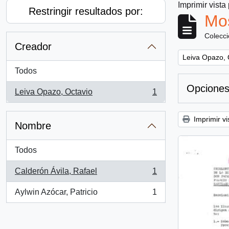
Imprimir vista
Restringir resultados por:
Mos
Colecc
Creador
Remove filter:
Leiva Opazo, 
Todos
Opciones
Leiva Opazo, Octavio
1
, 1 resultados
Imprimir vi
Nombre
Todos
Calderón Ávila, Rafael
1
, 1 resultados
Aylwin Azócar, Patricio
1
, 1 resultados