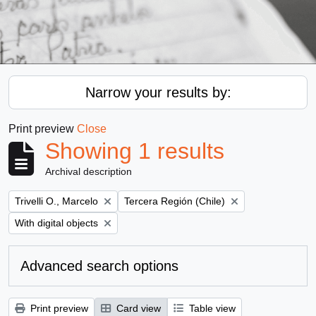
Narrow your results by:
Print preview
Close
Showing 1 results
Archival description
Remove filter:
Remove filter:
Trivelli O., Marcelo
Tercera Región (Chile)
Remove filter:
With digital objects
Advanced search options
Print preview
Card view
Table view