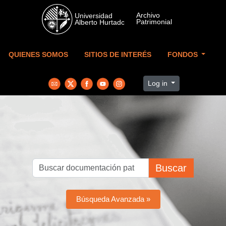
Skip to main content
QUIENES SOMOS
SITIOS DE INTERÉS
FONDOS
Log in
Buscar
Búsqueda Avanzada »