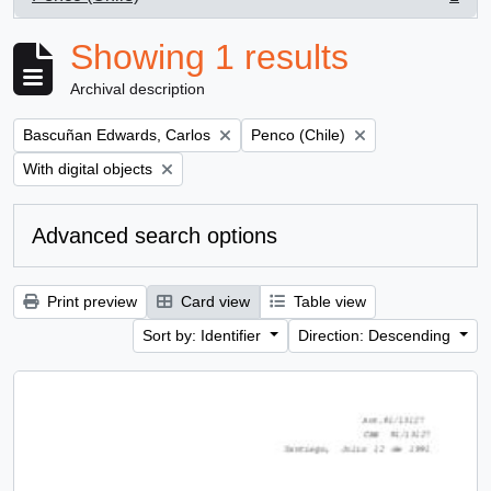
, 1 results
Showing 1 results
Archival description
Remove filter:
Remove filter:
Bascuñan Edwards, Carlos
Penco (Chile)
Remove filter:
With digital objects
Advanced search options
Print preview
Card view
Table view
Sort by: Identifier
Direction: Descending