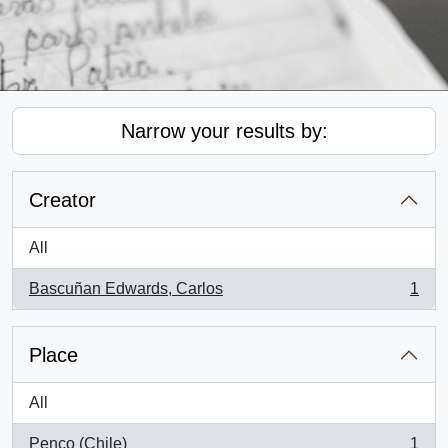
Narrow your results by:
Creator
All
Bascuñan Edwards, Carlos
1
, 1 results
Place
All
Penco (Chile)
1