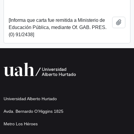
[Informa que carta fue remitida a Ministerio de
Add t
Educación Pública, mediante Of. GAB. PRES.
(0) 91/2438]
Universidad Alberto Hurtado
Avda. Bernardo O’Higgins 1825
Metro Los Héroes