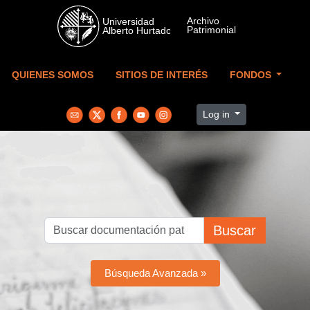
Skip to main content
QUIENES SOMOS
SITIOS DE INTERÉS
FONDOS
Log in
Buscar
Búsqueda Avanzada »