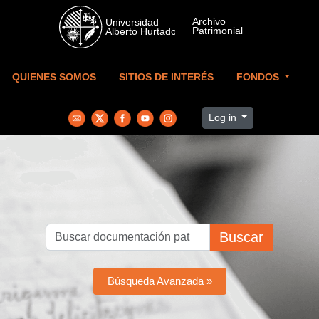
Skip to main content
QUIENES SOMOS
SITIOS DE INTERÉS
FONDOS
Log in
Buscar
Búsqueda Avanzada »