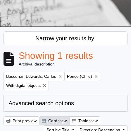
Narrow your results by:
Showing 1 results
Archival description
Remove filter:
Remove filter:
Bascuñan Edwards, Carlos
Penco (Chile)
Remove filter:
With digital objects
Advanced search options
Print preview
Card view
Table view
Sort by: Title
Direction: Descending