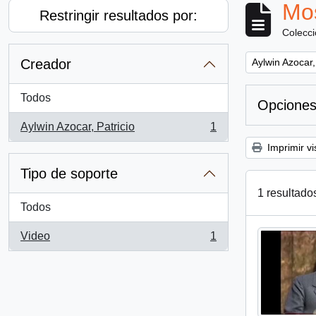
Mos
Restringir resultados por:
Colecc
Remove filter:
Creador
Aylwin Azocar,
Todos
Opciones
Aylwin Azocar, Patricio
1
, 1 resultados
Imprimir vi
Tipo de soporte
1 resultado
Todos
Video
1
, 1 resultados