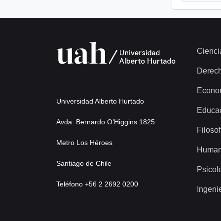
Cienci
Derec
Econo
Universidad Alberto Hurtado
Educa
Avda. Bernardo O’Higgins 1825
Filosof
Metro Los Héroes
Human
Santiago de Chile
Psicol
Teléfono +56 2 2692 0200
Ingeni