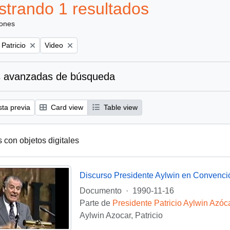
trando 1 resultados
iones
Remove filter:
 Patricio
Video
 avanzadas de búsqueda
sta previa
Card view
Table view
s con objetos digitales
Discurso Presidente Aylwin en Convenci
Documento
·
1990-11-16
Parte de
Presidente Patricio Aylwin Azóc
Aylwin Azocar, Patricio