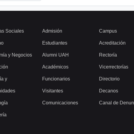
as Sociales
Admisión
Campus
ho
Estudiantes
Acreditación
mía y Negocios
Alumni UAH
Rectoría
ción
Académicos
Vicerrectorías
ía y
Funcionarios
Directorio
idades
Visitantes
Decanos
ogía
Comunicaciones
Canal de Denun
ería