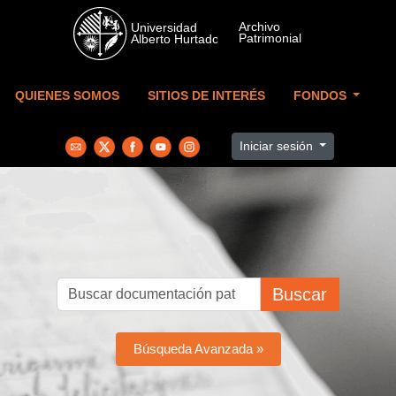
Skip to main content
QUIENES SOMOS
SITIOS DE INTERÉS
FONDOS
Iniciar sesión
Buscar
Búsqueda Avanzada »