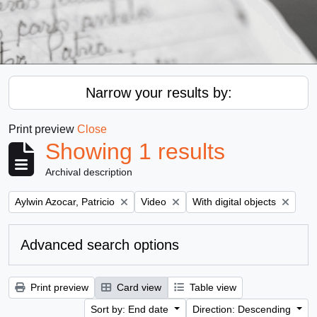
Narrow your results by:
Print preview
Close
Showing 1 results
Archival description
Remove filter:
Remove filter:
Remove filter:
Aylwin Azocar, Patricio
Video
With digital objects
Advanced search options
Print preview
Card view
Table view
Sort by: End date
Direction: Descending