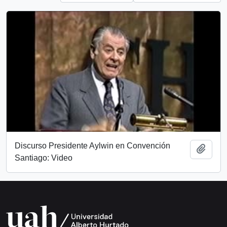
Discurso Presidente Aylwin en Convención
Add t
Santiago: Video