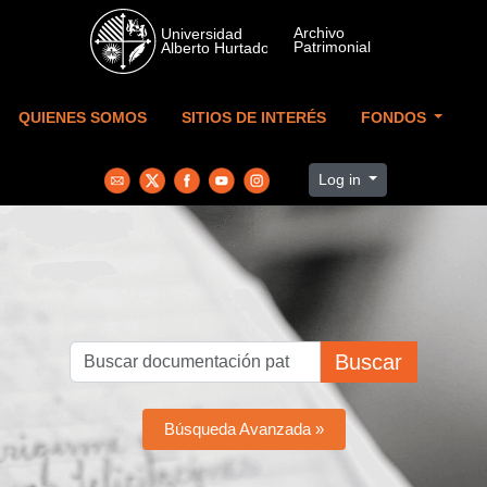
Skip to main content
QUIENES SOMOS
SITIOS DE INTERÉS
FONDOS
Log in
Buscar
Búsqueda Avanzada »