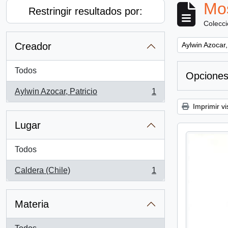
Mos
Restringir resultados por:
Colecc
Remove filter:
Creador
Aylwin Azocar,
Todos
Opciones
Aylwin Azocar, Patricio
1
, 1 resultados
Imprimir vi
Lugar
Todos
Caldera (Chile)
1
, 1 resultados
Materia