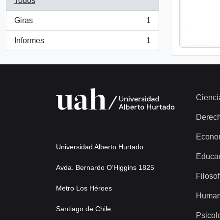
Todos
Giras
1
, 1 resultados
Informes
1
, 1 resultados
Cienci
Derec
Econo
Universidad Alberto Hurtado
Educa
Avda. Bernardo O’Higgins 1825
Filosof
Metro Los Héroes
Human
Santiago de Chile
Psicol