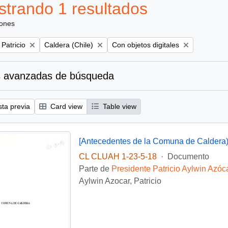
trando 1 resultados
iones
Remove filter:
Remove filter:
 Patricio
Caldera (Chile)
Con objetos digitales
 avanzadas de búsqueda
sta previa
Card view
Table view
[Antecedentes de la Comuna de Caldera
CL CLUAH 1-23-5-18
·
Documento
Parte de
Presidente Patricio Aylwin Azóc
Aylwin Azocar, Patricio