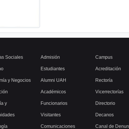
as Sociales
Admisión
Campus
ho
Estudiantes
Acreditación
mía y Negocios
Alumni UAH
Rectoría
ción
Académicos
Vicerrectorías
ía y
Funcionarios
Directorio
idades
Visitantes
Decanos
ogía
Comunicaciones
Canal de Denun