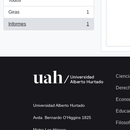
Todos
Giras
1
, 1 resultados
Informes
1
, 1 resultados
Cienci
Derec
Econo
Universidad Alberto Hurtado
Educa
Avda. Bernardo O’Higgins 1825
Filosof
Metro Los Héroes