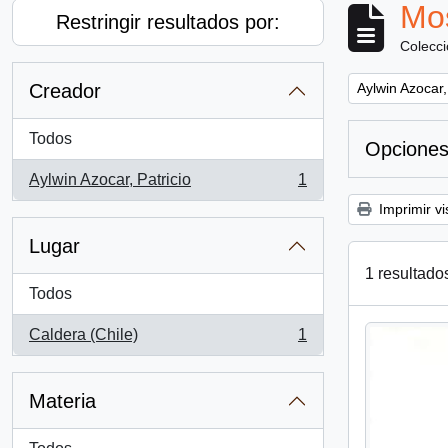
Mos
Restringir resultados por:
Colecc
Remove filter:
Creador
Aylwin Azocar,
Todos
Opciones
Aylwin Azocar, Patricio
1
, 1 resultados
Imprimir vi
Lugar
1 resultado
Todos
Caldera (Chile)
1
, 1 resultados
Materia