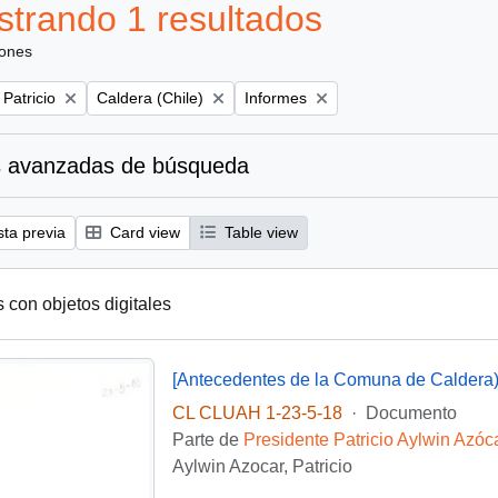
trando 1 resultados
iones
Remove filter:
Remove filter:
 Patricio
Caldera (Chile)
Informes
 avanzadas de búsqueda
sta previa
Card view
Table view
s con objetos digitales
[Antecedentes de la Comuna de Caldera
CL CLUAH 1-23-5-18
·
Documento
Parte de
Presidente Patricio Aylwin Azóc
Aylwin Azocar, Patricio