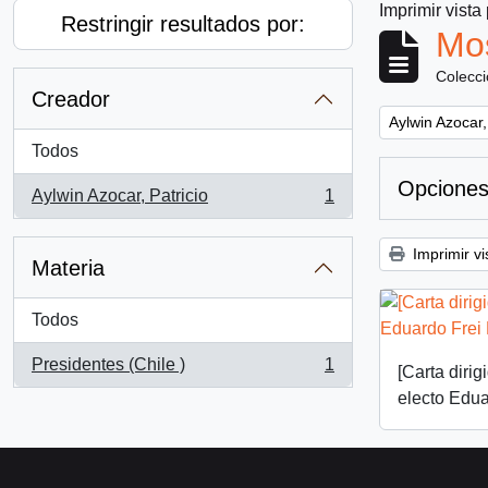
Imprimir vista
Restringir resultados por:
Mos
Colecc
Creador
Remove filter:
Aylwin Azocar,
Todos
Opciones
Aylwin Azocar, Patricio
1
, 1 resultados
Imprimir vi
Materia
Todos
Presidentes (Chile )
1
[Carta dirig
, 1 resultados
electo Edua