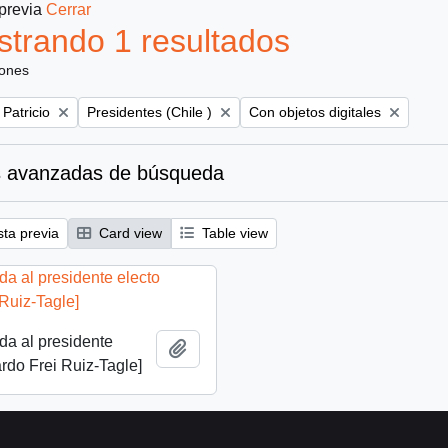
 previa
Cerrar
trando 1 resultados
iones
Remove filter:
Remove filter:
 Patricio
Presidentes (Chile )
Con objetos digitales
 avanzadas de búsqueda
sta previa
Card view
Table view
ida al presidente
Añadir al portapapeles
rdo Frei Ruiz-Tagle]