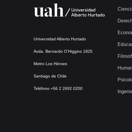
Cienci
Derec
Econo
Universidad Alberto Hurtado
Educa
Avda. Bernardo O’Higgins 1825
Filosof
Metro Los Héroes
Human
Santiago de Chile
Psicol
Teléfono +56 2 2692 0200
Ingeni