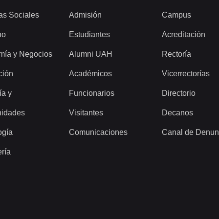
as Sociales
Admisión
Campus
ho
Estudiantes
Acreditación
mía y Negocios
Alumni UAH
Rectoría
ción
Académicos
Vicerrectorías
ía y
Funcionarios
Directorio
idades
Visitantes
Decanos
ogía
Comunicaciones
Canal de Denun
ería