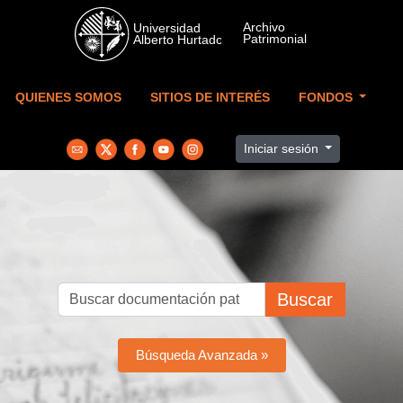
Skip to main content
QUIENES SOMOS
SITIOS DE INTERÉS
FONDOS
Iniciar sesión
Buscar
Búsqueda Avanzada »