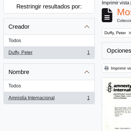
Imprimir vista
Restringir resultados por:
Mos
Colecc
Creador
Remove filter:
Duffy, Peter
Todos
Opciones
Duffy, Peter
1
, 1 resultados
Imprimir vi
Nombre
Todos
Amnistía Internacional
1
, 1 resultados