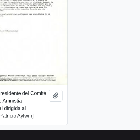
Presidente del Comité
Añadir al portapapeles
e Amnistía
l dirigida al
Patricio Aylwin]