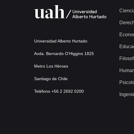
Cienci
Derec
Econo
Universidad Alberto Hurtado
Educa
Avda. Bernardo O’Higgins 1825
Filosof
Metro Los Héroes
Human
Santiago de Chile
Psicol
Teléfono +56 2 2692 0200
Ingeni