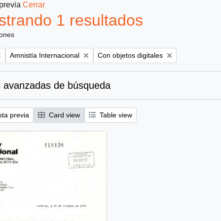
 previa
Cerrar
trando 1 resultados
iones
Remove filter:
Remove filter:
Amnistía Internacional
Con objetos digitales
 avanzadas de búsqueda
sta previa
Card view
Table view