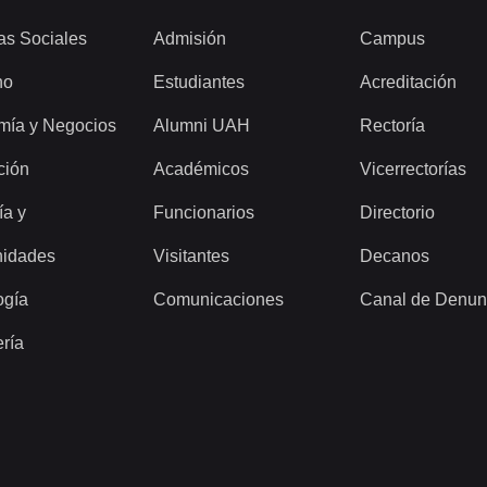
as Sociales
Admisión
Campus
ho
Estudiantes
Acreditación
mía y Negocios
Alumni UAH
Rectoría
ción
Académicos
Vicerrectorías
ía y
Funcionarios
Directorio
idades
Visitantes
Decanos
ogía
Comunicaciones
Canal de Denun
ería