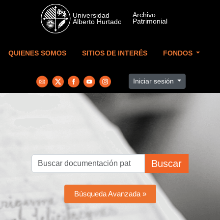
Skip to main content
QUIENES SOMOS
SITIOS DE INTERÉS
FONDOS
Iniciar sesión
Buscar
Búsqueda Avanzada »