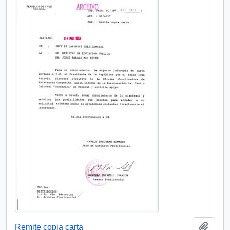
Añadi
Remite copia carta