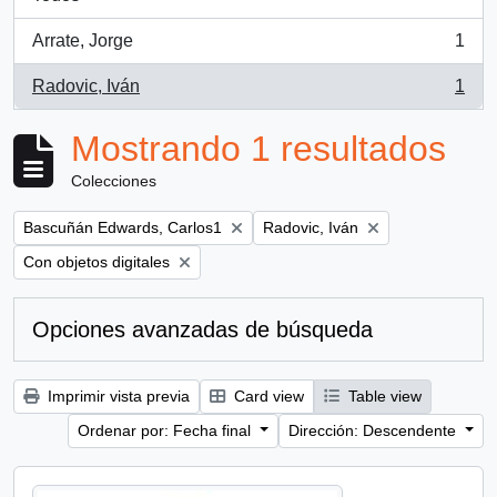
Arrate, Jorge
1
, 1 resultados
Radovic, Iván
1
, 1 resultados
Mostrando 1 resultados
Colecciones
Remove filter:
Remove filter:
Bascuñán Edwards, Carlos1
Radovic, Iván
Remove filter:
Con objetos digitales
Opciones avanzadas de búsqueda
Imprimir vista previa
Card view
Table view
Ordenar por: Fecha final
Dirección: Descendente