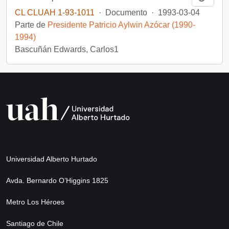
CL CLUAH 1-93-1011
·
Documento
·
1993-03-04
Parte de
Presidente Patricio Aylwin Azócar (1990-
1994)
Bascuñán Edwards, Carlos1
Universidad Alberto Hurtado
Avda. Bernardo O’Higgins 1825
Metro Los Héroes
Santiago de Chile