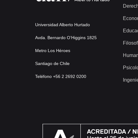
Derec
Econo
Universidad Alberto Hurtado
Educa
Avda. Bernardo O’Higgins 1825
Filosof
Metro Los Héroes
Human
Santiago de Chile
Psicol
Teléfono +56 2 2692 0200
Ingeni