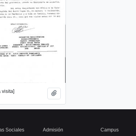
 visita]
Añadir al portapapeles
as Sociales
Admisión
Campus