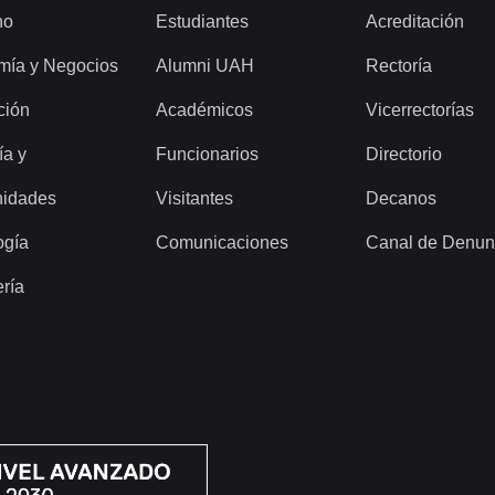
ho
Estudiantes
Acreditación
mía y Negocios
Alumni UAH
Rectoría
ción
Académicos
Vicerrectorías
ía y
Funcionarios
Directorio
idades
Visitantes
Decanos
ogía
Comunicaciones
Canal de Denun
ería