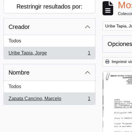
Mos
Restringir resultados por:
Colecc
Remove filter:
Creador
Uribe Tapia, J
Todos
Opciones
Uribe Tapia, Jorge
1
, 1 resultados
Imprimir vi
Nombre
Todos
Zapata Cancino, Marcelo
1
, 1 resultados