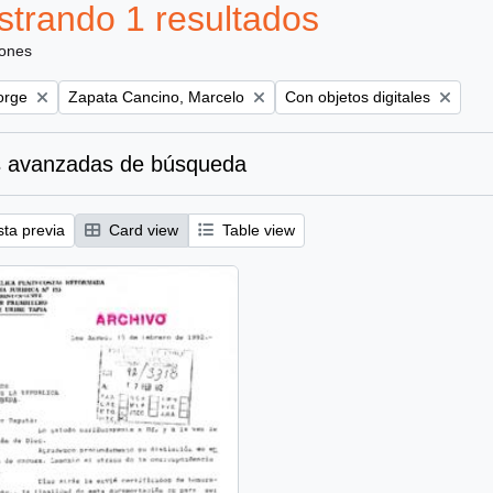
trando 1 resultados
iones
Remove filter:
Remove filter:
orge
Zapata Cancino, Marcelo
Con objetos digitales
 avanzadas de búsqueda
sta previa
Card view
Table view